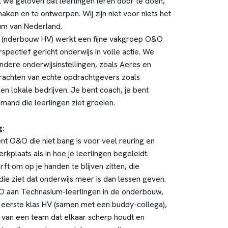
we geloven dat leerlingen leren door te doen,
ken en te ontwerpen. Wij zijn niet voor niets het
m van Nederland.
o (nderbouw HV) werkt een fijne vakgroep O&O
rspectief gericht onderwijs in volle actie. We
ere onderwijsinstellingen, zoals Aeres en
achten van echte opdrachtgevers zoals
en lokale bedrijven. Je bent coach, je bent
emand die leerlingen ziet groeien.
g:
 O&O die niet bang is voor veel reuring en
rkplaats als in hoe je leerlingen begeleidt.
ft om op je handen te blijven zitten, die
die ziet dat onderwijs meer is dan lessen geven.
O aan Technasium-leerlingen in de onderbouw,
 eerste klas HV (samen met een buddy-collega),
 van een team dat elkaar scherp houdt en