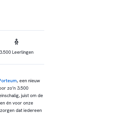
3.500 Leerlingen
Porteum
, een nieuw
oor zo’n 3.500
inschalig, juist om de
gen én voor onze
 zorgen dat iedereen
jullie sterk. Ook is