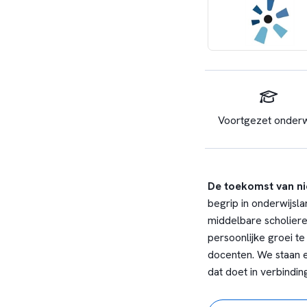
Voortgezet onderw
De toekomst van ni
begrip in onderwijs
middelbare scholieren
persoonlijke groei t
docenten. We staan e
dat doet in verbindi
Samen is beter
Werken bij Porteum i