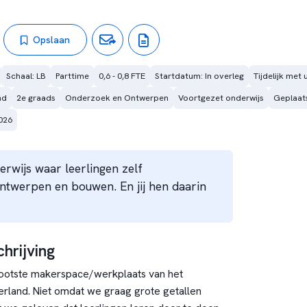
Opslaan
Schaal: LB
Parttime
0,6 - 0,8 FTE
Startdatum: In overleg
Tijdelijk met 
nd
2e graads
Onderzoek en Ontwerpen
Voortgezet onderwijs
Geplaats
026
erwijs waar leerlingen zelf
ntwerpen en bouwen. En jij hen daarin
hrijving
ootste makerspace/werkplaats van het
rland. Niet omdat we graag grote getallen