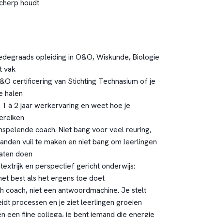
cherp houdt
degraads opleiding in O&O, Wiskunde, Biologie
t vak
O&O certificering van Stichting Technasium of je
e halen
 1 à 2 jaar werkervaring en weet hoe je
bereiken
spelende coach. Niet bang voor veel reuring,
handen vuil te maken en niet bang om leerlingen
laten doen
textrijk en perspectief gericht onderwijs:
het best als het ergens toe doet
ch coach, niet een antwoordmachine. Je stelt
idt processen en je ziet leerlingen groeien
en een fijne collega, je bent iemand die energie