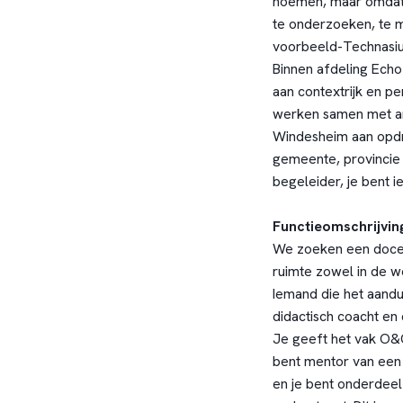
noemen, maar omdat 
te onderzoeken, te ma
voorbeeld-Technasiu
Binnen afdeling Ech
aan contextrijk en pe
werken samen met and
Windesheim aan opdr
gemeente, provincie 
begeleider, je bent i
Functieomschrijvin
We zoeken een docent
ruimte zowel in de we
Iemand die het aandur
didactisch coacht en 
Je geeft het vak O&
bent mentor van een
en je bent onderdeel