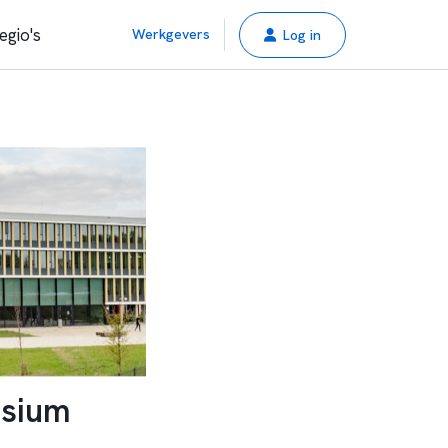
egio's
Werkgevers
Log in
asium