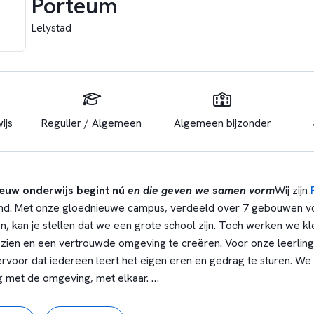
Porteum
Lelystad
ijs
Regulier / Algemeen
Algemeen bijzonder
euw onderwijs begint nú
en die geven we samen vorm
Wij zijn
land. Met onze gloednieuwe campus, verdeeld over 7 gebouwen v
, kan je stellen dat we een grote school zijn. Toch werken we kle
e zien en een vertrouwde omgeving te creëren. Voor onze leerlin
rvoor dat iedereen leert het eigen eren en gedrag te sturen. We
ng met de omgeving, met elkaar.
s een krachtenbundeling met meer dan 400 collega’s. Samen staan 