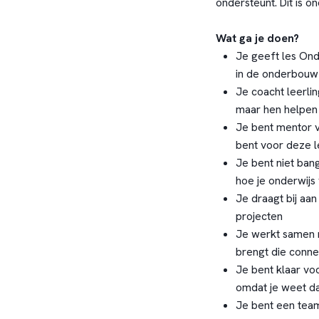
ondersteunt. Dit is o
Wat ga je doen?
Je geeft les On
in de onderbouw 
Je coacht leerli
maar hen helpen d
Je bent mentor v
bent voor deze l
Je bent niet bang
hoe je onderwij
Je draagt bij aa
projecten
Je werkt samen 
brengt die connec
Je bent klaar voo
omdat je weet da
Je bent een tea