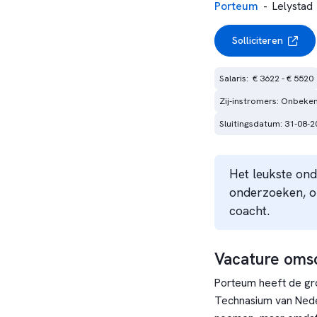
Porteum
-
Lelystad
Solliciteren
Salaris:  € 3622 - € 5520
Zij-instromers: Onbeke
Sluitingsdatum: 31-08-2
Het leukste ond
onderzoeken, o
coacht.
Vacature omsc
Porteum heeft de gr
Technasium van Nede