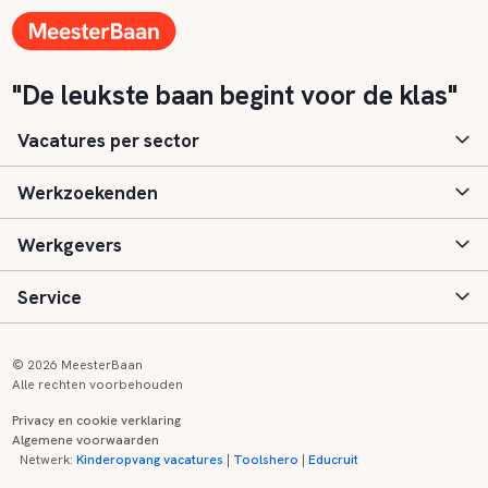
"De leukste baan begint voor de klas"
Vacatures per sector
Werkzoekenden
Basisonderwijs
Werkgevers
Speciaal (basis) onderwijs
Aanmelden
Service
Voortgezet onderwijs
Vacatures
Inloggen
Voortgezet speciaal onderwijs
Scholen
Informatie
Contact
© 2026 MeesterBaan
Alle rechten voorbehouden
Middelbaar beroepsonderwijs
Opleidingen
Tarieven
FAQ
Privacy en cookie verklaring
Algemene voorwaarden
Kinderopvang
Zij-instroom informatie
Registreren
Onderwijs links
Netwerk:
Kinderopvang vacatures
|
Toolshero
|
Educruit