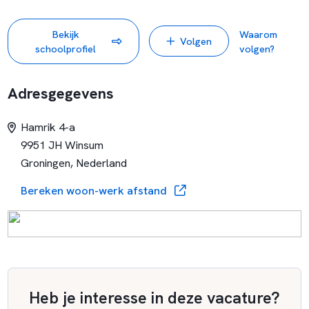
precies inhoudt? Bekijk deze website maar eens goed!
Terra, de school waar je denkt en doet!
Bekijk
Waarom
Volgen
schoolprofiel
volgen?
Adresgegevens
Hamrik 4-a
9951 JH Winsum
Groningen, Nederland
Bereken woon-werk afstand
Heb je interesse in deze vacature?