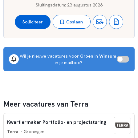
Sluitingsdatum
:
23 augustus 2026
Opslaan
Solliciteer
Wil je nieuwe vacatures voor 
Groen
 in 
Winsum
 in je mailbox?
Meer vacatures van Terra
Kwartiermaker Portfolio- en projectsturing
Terra
- Groningen