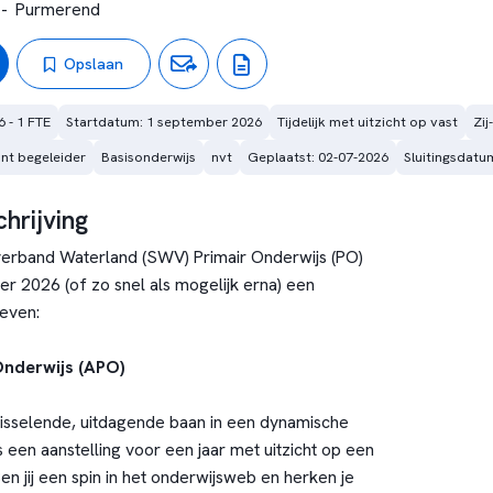
-
Purmerend
Opslaan
6 - 1 FTE
Startdatum: 1 september 2026
Tijdelijk met uitzicht op vast
Zij
nt begeleider
Basisonderwijs
nvt
Geplaatst: 02-07-2026
Sluitingsdatu
hrijving
rband Waterland (SWV) Primair Onderwijs (PO)
r 2026 (of zo snel als mogelijk erna) een
even:
Onderwijs
(APO)
isselende, uitdagende baan in een dynamische
een aanstelling voor een jaar met uitzicht op een
en jij een spin in het onderwijsweb en herken je