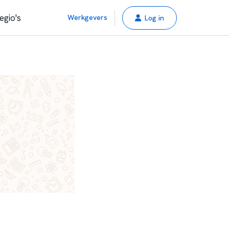
egio's
Werkgevers
Log in