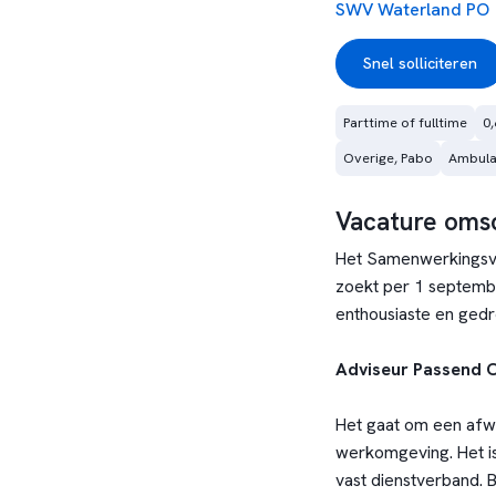
SWV Waterland PO
Snel solliciteren
Parttime of fulltime
0,
Overige, Pabo
Ambula
Vacature omsc
Het Samenwerkingsve
zoekt per 1 septembe
enthousiaste en gedr
Adviseur Passend 
Het gaat om een afw
werkomgeving. Het is 
vast dienstverband. B