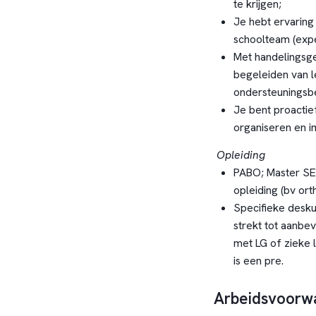
te krijgen;
Je hebt ervaring
schoolteam (expe
Met handelingsge
begeleiden van l
ondersteuningsbe
Je bent proactie
organiseren en i
Opleiding
PABO; Master SEN
opleiding (bv or
Specifieke desk
strekt tot aanbe
met LG of zieke l
is een pre.
Arbeidsvoorw