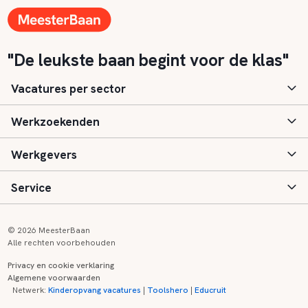
"De leukste baan begint voor de klas"
Vacatures per sector
Werkzoekenden
Basisonderwijs
Werkgevers
Speciaal (basis) onderwijs
Aanmelden
Service
Voortgezet onderwijs
Vacatures
Inloggen
Voortgezet speciaal onderwijs
Scholen
Informatie
Contact
© 2026 MeesterBaan
Alle rechten voorbehouden
Middelbaar beroepsonderwijs
Opleidingen
Tarieven
FAQ
Privacy en cookie verklaring
Algemene voorwaarden
Kinderopvang
Zij-instroom informatie
Registreren
Onderwijs links
Netwerk:
Kinderopvang vacatures
|
Toolshero
|
Educruit