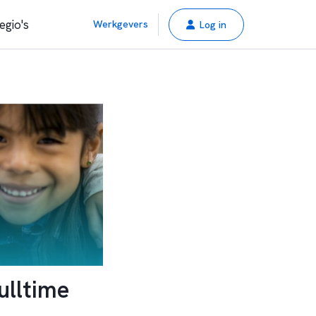
egio's
Werkgevers
Log in
ulltime