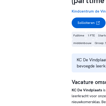
(parttime
Kindcentrum de Vin
Solliciteren
Fulltime
1 FTE
Start
middenbouw
Groep: 
KC De Vindplaat
bevoegde leerk
Vacature omsc
KC De Vindplaats
is
leerkracht voor onze
nieuwkomersklas. Ben