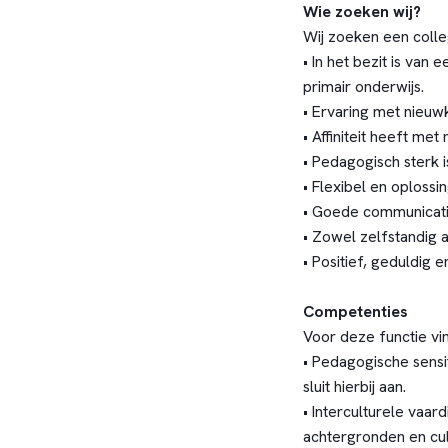
Wie zoeken wij?
Wij zoeken een colle
• In het bezit is van
primair onderwijs.
• Ervaring met nieuw
• Affiniteit heeft me
• Pedagogisch sterk 
• Flexibel en oplossi
• Goede communicati
• Zowel zelfstandig 
• Positief, geduldig e
Competenties
Voor deze functie vi
• Pedagogische sensit
sluit hierbij aan.
• Interculturele vaar
achtergronden en cul