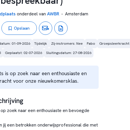
 bespreekbaar)
dplaats
onderdeel van
AWBR
-
Amsterdam
Opslaan
datum: 01-09-2026
Tijdelijk
Zij-instromers: Nee
Pabo
Groepsleerkracht
5
Geplaatst: 02-07-2026
Sluitingsdatum: 27-08-2026
s is op zoek naar een enthousiaste en
racht voor onze nieuwkomersklas.
hrijving
 op zoek naar een enthousiaste en bevoegde
 jij een betrokken onderwijsprofessional die met