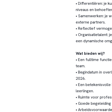
• Differentiëren: je
niveaus en behoeften
• Samenwerken: je we
externe partners.
• Reflectief vermogen
• Organisatietalent: 
een dynamische omg
Wat bieden wij?
• Een fulltime functi
team.
• Begindatum in over
2026.
• Een betekenisvolle 
leerlingen.
• Ruimte voor profess
• Goede begeleiding
• Arbeidsvoorwaarde