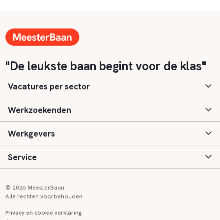
"De leukste baan begint voor de klas"
Vacatures per sector
Werkzoekenden
Basisonderwijs
Werkgevers
Speciaal (basis) onderwijs
Aanmelden
Service
Voortgezet onderwijs
Vacatures
Inloggen
Voortgezet speciaal onderwijs
Scholen
Informatie
Contact
© 2026 MeesterBaan
Alle rechten voorbehouden
Middelbaar beroepsonderwijs
Opleidingen
Tarieven
FAQ
Privacy en cookie verklaring