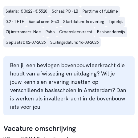
Salaris:  € 3622 - € 5520
Schaal: PO - LB
Parttime of fulltime
0,2 - 1 FTE
Aantal uren: 8-40
Startdatum: In overleg
Tijdelijk
Zij-instromers: Nee
Pabo
Groepsleerkracht
Basisonderwijs
Geplaatst: 02-07-2026
Sluitingsdatum: 16-08-2026
Ben jij een bevlogen bovenbouwleerkracht die
houdt van afwisseling en uitdaging? Wil je
jouw kennis en ervaring inzetten op
verschillende basisscholen in Amsterdam? Dan
is werken als invalleerkracht in de bovenbouw
iets voor jou!
Vacature omschrijving