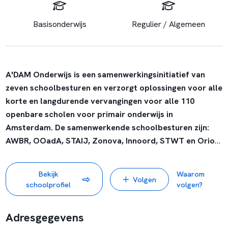
Basisonderwijs
Regulier / Algemeen
A'DAM Onderwijs is een samenwerkingsinitiatief van
zeven schoolbesturen en verzorgt oplossingen voor alle
korte en langdurende vervangingen voor alle 110
openbare scholen voor primair onderwijs in
Amsterdam. De samenwerkende schoolbesturen zijn:
AWBR, OOadA, STAIJ, Zonova, Innoord, STWT en Orion
A'DAM Onderwijs zoekt voor korte en langdurende
Bekijk
Waarom
Volgen
vervangingen op 110 gevarieerde openbare scholen in
schoolprofiel
volgen?
Amsterdam breed inzetbare, enthousiaste leerkrachten
voor basis- en speciaal (basis)onderwijs.
Adresgegevens