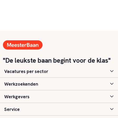
"De leukste baan begint voor de klas"
Vacatures per sector
Werkzoekenden
Basisonderwijs
Werkgevers
Speciaal (basis) onderwijs
Aanmelden
Service
Voortgezet onderwijs
Vacatures
Inloggen