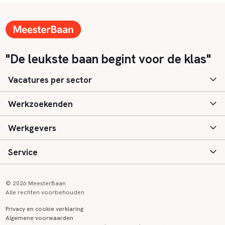
"De leukste baan begint voor de klas"
Vacatures per sector
Werkzoekenden
Basisonderwijs
Werkgevers
Speciaal (basis) onderwijs
Aanmelden
Service
Voortgezet onderwijs
Vacatures
Inloggen
Voortgezet speciaal onderwijs
Scholen
Informatie
Contact
© 2026 MeesterBaan
Alle rechten voorbehouden
Middelbaar beroepsonderwijs
Opleidingen
Tarieven
FAQ
Privacy en cookie verklaring
Algemene voorwaarden
Kinderopvang
Zij-instroom informatie
Registreren
Onderwijs links