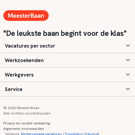
"De leukste baan begint voor de klas"
Vacatures per sector
Werkzoekenden
Basisonderwijs
Werkgevers
Speciaal (basis) onderwijs
Aanmelden
Service
Voortgezet onderwijs
Vacatures
Inloggen
Voortgezet speciaal onderwijs
Scholen
Informatie
Contact
© 2026 MeesterBaan
Alle rechten voorbehouden
Middelbaar beroepsonderwijs
Opleidingen
Tarieven
FAQ
Privacy en cookie verklaring
Algemene voorwaarden
Kinderopvang
Zij-instroom informatie
Registreren
Onderwijs links
Netwerk:
Kinderopvang vacatures
|
Toolshero
|
Educruit