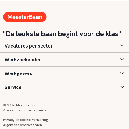
"De leukste baan begint voor de klas"
Vacatures per sector
Werkzoekenden
Basisonderwijs
Werkgevers
Speciaal (basis) onderwijs
Aanmelden
Service
Voortgezet onderwijs
Vacatures
Inloggen
Voortgezet speciaal onderwijs
Scholen
Informatie
Contact
© 2026 MeesterBaan
Alle rechten voorbehouden
Middelbaar beroepsonderwijs
Opleidingen
Tarieven
FAQ
Privacy en cookie verklaring
Algemene voorwaarden
Kinderopvang
Zij-instroom informatie
Registreren
Onderwijs links