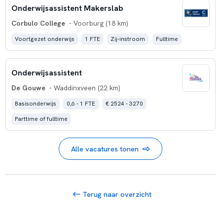
Onderwijsassistent Makerslab
Corbulo College
- Voorburg (18 km)
Voortgezet onderwijs
1 FTE
Zij-instroom
Fulltime
Onderwijsassistent
De Gouwe
- Waddinxveen (22 km)
Basisonderwijs
0,6 - 1 FTE
€ 2524 - 3270
Parttime of fulltime
Alle vacatures tonen
Terug naar overzicht