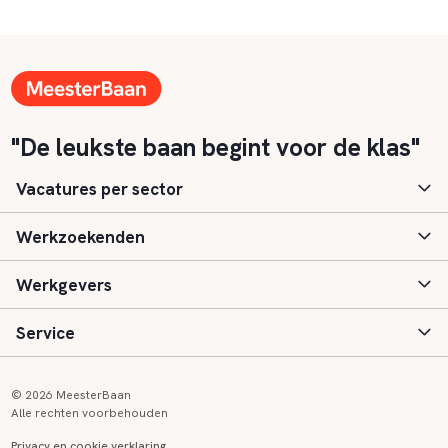
"De leukste baan begint voor de klas"
Vacatures per sector
Werkzoekenden
Basisonderwijs
Werkgevers
Speciaal (basis) onderwijs
Aanmelden
Service
Voortgezet onderwijs
Vacatures
Inloggen
Voortgezet speciaal onderwijs
Scholen
Informatie
Contact
© 2026 MeesterBaan
Alle rechten voorbehouden
Middelbaar beroepsonderwijs
Opleidingen
Tarieven
FAQ
Privacy en cookie verklaring