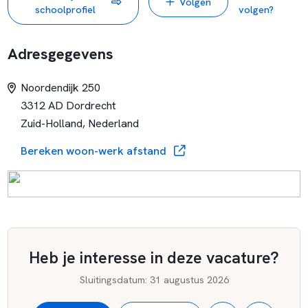
Volgen
manier vaardigheden die in onze maatschappij relevant zijn.
schoolprofiel
volgen?
Iedere periode staat in het teken van een thema, waarin de
belevingswereld van de kinderen gestimuleerd wordt door
Adresgegevens
een uitdagende omgeving. De leerlingen worden hierbij
begeleid door betrokken leerkrachten, vakspecialisten met
Noordendijk 250
hart voor hun vak!
3312 AD Dordrecht
Zuid-Holland, Nederland
Bereken woon-werk afstand
Heb je interesse in deze vacature?
Sluitingsdatum
:
31 augustus 2026