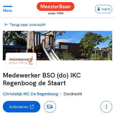
Log in
Menu
sinds 1999
Terug naar overzicht
Medewerker BSO (do) IKC
Regenboog de Staart
Christelijk IKC De Regenboog
-
Dordrecht
Solliciteren