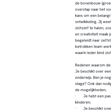
de bovenbouw (groep 
overstap naar het voo
kans om een belangrij
ontwikkeling. Jij wee
zichzelf te halen, zo
en creativiteit maak j
begeleidt naar zelf
betrokken team werk 
waarin ieder kind zic
Redenen waarom deze 
Je beschikt over een
onderwijs. Ben je no
stage? Ook dan nodig
de mogelijkheden;
· Je hebt een passi
kinderen;
· Je beschikt over c