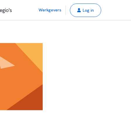
egio's
Werkgevers
Log in