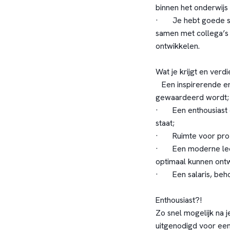
binnen het onderwijs
· Je hebt goede sa
samen met collega’s d
ontwikkelen.
Wat je krijgt en verdi
Een inspirerende en
gewaardeerd wordt;
· Een enthousiast 
staat;
· Ruimte voor profe
· Een moderne leer
optimaal kunnen ontw
· Een salaris, behor
Enthousiast?!
Zo snel mogelijk na je
uitgenodigd voor een