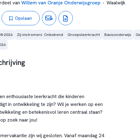
rdeel van
Willem van Oranje Onderwijsgroep
-
Waalwijk
Opslaan
-8-2026
Zij-instromers: Onbekend
Groepsleerkracht
Basisonderwijs
Ge
026
hrijving
en enthousiaste leerkracht die kinderen
igt in ontwikkeling te zijn? Wil je werken op een
twikkeling en betekenisvol leren centraal staan?
 op zoek naar jou!
mervakantie zijn wij gesloten. Vanaf maandag 24