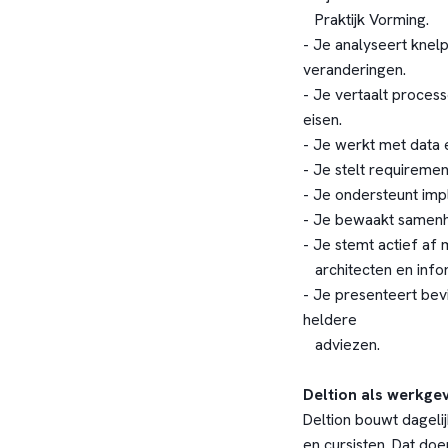
Praktijk Vorming.
- Je analyseert knelp
veranderingen.
- Je vertaalt proces
eisen.
- Je werkt met data
- Je stelt requiremen
- Je ondersteunt im
- Je bewaakt samenha
- Je stemt actief af
architecten en info
- Je presenteert bev
heldere
adviezen.
Deltion als werkge
Deltion bouwt dageli
en cursisten. Dat do