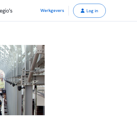
egio's
Werkgevers
Log in