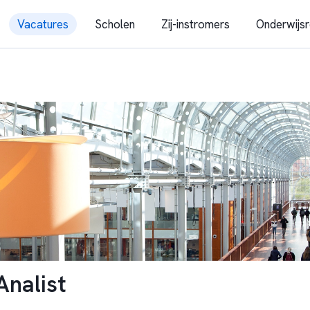
Vacatures
Scholen
Zij-instromers
Onderwijsr
Analist