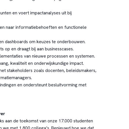
unten en voert impactanalyses uit bij
sen naar informatiebehoeften en functionele
 en dashboards om keuzes te onderbouwen.
ts op en draagt bij aan businesscases.
plementaties van nieuwe processen en systemen.
ng, kwaliteit en onderwijskundige impact.
 met stakeholders zoals docenten, beleidsmakers,
rmatiemanagers.
indingen en ondersteunt besluitvorming met
ver
jks aan de toekomst van onze 17.000 studenten
en we met 1.800 collega’s. Benieuwd hoe we dat