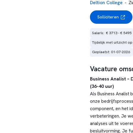
Deltion College
-
Z
Solliciteren
Salaris:  € 3713 - € 5495
Tijdelijk met uitzicht op
Geplaatst: 01-07-2026
Vacature omsc
Business Analist – 
(36-40 uur)
Als Business Analist 
onze bedrijfsprocess
component, en het id
verbeteringen. Je w
analyses uit te voere
besluitvorming. Je f