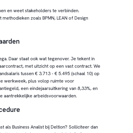
en en weet stakeholders te verbinden.
t methodieken zoals BPMN, LEAN of Design
aarden
llega. Daar staat ook wat tegenover. Je tekent in
jaarcontract, met uitzicht op een vast contract. We
ndsalaris tussen € 3.713 - € 5.495 (schaal 10) op
ge werkweek, plus volop ruimte voor
antiegeld, een eindejaarsuitkering van 8,33%, en
ze aantrekkelijke arbeidsvoorwaarden.
ocedure
t als Business Analist bij Deltion? Solliciteer dan