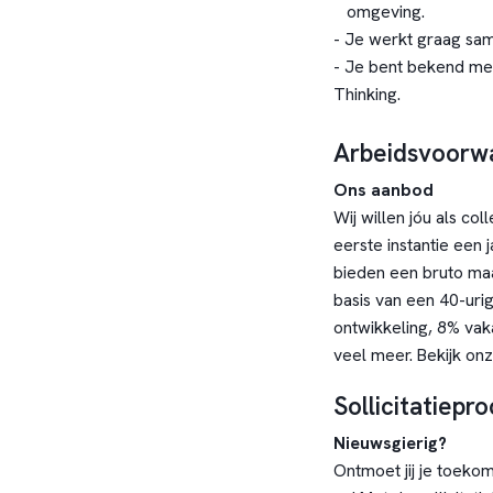
omgeving.
- Je werkt graag sam
- Je bent bekend me
Thinking.
Arbeidsvoorw
Ons aanbod
Wij willen jóu als co
eerste instantie een 
bieden een bruto maa
basis van een 40-uri
ontwikkeling, 8% vak
veel meer.
Bekijk on
Sollicitatiepr
Nieuwsgierig?
Ontmoet jij je toekoms