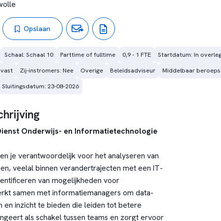
wolle
Opslaan
Schaal: Schaal 10
Parttime of fulltime
0,9 - 1 FTE
Startdatum: In overle
 vast
Zij-instromers: Nee
Overige
Beleidsadviseur
Middelbaar beroeps
Sluitingsdatum: 23-08-2026
hrijving
Dienst Onderwijs- en Informatietechnologie
ben je verantwoordelijk voor het analyseren van
en, veelal binnen verandertrajecten met een IT-
entificeren van mogelijkheden voor
erkt samen met informatiemanagers om data-
n en inzicht te bieden die leiden tot betere
ungeert als schakel tussen teams en zorgt ervoor