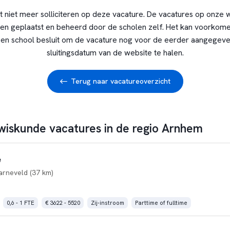
t niet meer solliciteren op deze vacature. De vacatures op onze 
en geplaatst en beheerd door de scholen zelf. Het kan voorkome
en school besluit om de vacature nog voor de eerder aangegev
sluitingsdatum van de website te halen.
Terug naar vacatureoverzicht
 wiskunde vacatures in de regio Arnhem
e
arneveld (37 km)
0,6 - 1 FTE
€ 3622 - 5520
Zij-instroom
Parttime of fulltime