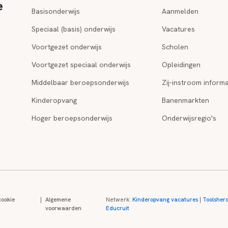
e
Basisonderwijs
Aanmelden
Speciaal (basis) onderwijs
Vacatures
Voortgezet onderwijs
Scholen
Voortgezet speciaal onderwijs
Opleidingen
Middelbaar beroepsonderwijs
Zij-instroom informa
Kinderopvang
Banenmarkten
Hoger beroepsonderwijs
Onderwijsregio's
cookie
|
Algemene
Netwerk:
Kinderopvang vacatures
|
Toolsher
voorwaarden
Educruit