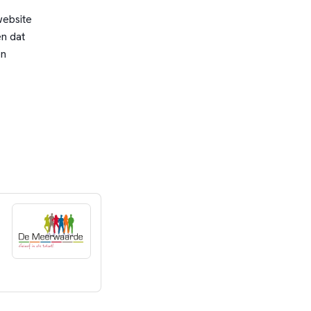
website
n dat
en