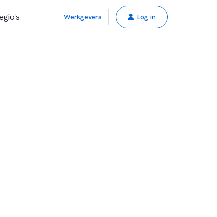
egio's
Werkgevers
Log in