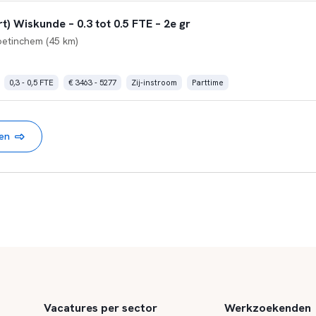
) Wiskunde – 0.3 tot 0.5 FTE – 2e gr
etinchem (45 km)
0,3 - 0,5 FTE
€ 3463 - 5277
Zij-instroom
Parttime
nen
Vacatures per sector
Werkzoekenden