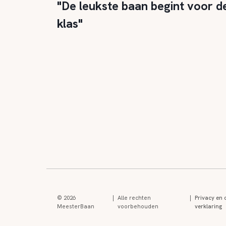
"De leukste baan begint voor d
klas"
© 2026
|
Alle rechten
|
Privacy en 
MeesterBaan
voorbehouden
verklaring