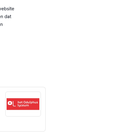
website
n dat
en