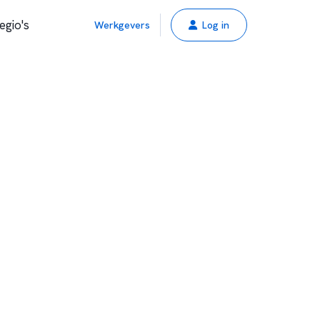
egio's
Werkgevers
Log in