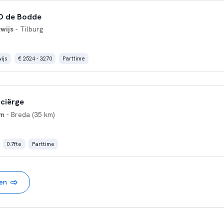
SO de Bodde
wijs
- Tilburg
ijs
€ 2524 - 3270
Parttime
ciërge
um
- Breda (35 km)
0.7fte
Parttime
nen