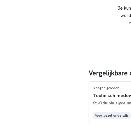
Je kun
word
e
Vergelijkbare 
3 dagen geleden
Technisch mede
St.-Odulphuslyceu
Voortgezet onderwijs