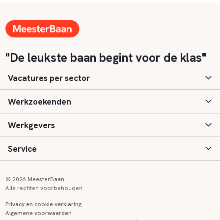
"De leukste baan begint voor de klas"
Vacatures per sector
Werkzoekenden
Basisonderwijs
Werkgevers
Speciaal (basis) onderwijs
Aanmelden
Service
Voortgezet onderwijs
Vacatures
Inloggen
Voortgezet speciaal onderwijs
Scholen
Informatie
Contact
© 2026 MeesterBaan
Alle rechten voorbehouden
Middelbaar beroepsonderwijs
Opleidingen
Tarieven
FAQ
Privacy en cookie verklaring
Algemene voorwaarden
Kinderopvang
Zij-instroom informatie
Registreren
Onderwijs links