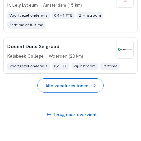
Ir. Lely Lyceum
- Amsterdam (15 km)
Voortgezet onderwijs
0,4 - 1 FTE
Zij-instroom
Parttime of fulltime
Docent Duits 2e graad
Kalsbeek College
- Woerden (23 km)
Voortgezet onderwijs
0,6 FTE
Zij-instroom
Parttime
Alle vacatures tonen
Terug naar overzicht