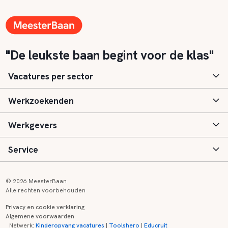
"De leukste baan begint voor de klas"
Vacatures per sector
Werkzoekenden
Basisonderwijs
Werkgevers
Speciaal (basis) onderwijs
Aanmelden
Service
Voortgezet onderwijs
Vacatures
Inloggen
Voortgezet speciaal onderwijs
Scholen
Informatie
Contact
© 2026 MeesterBaan
Alle rechten voorbehouden
Middelbaar beroepsonderwijs
Opleidingen
Tarieven
FAQ
Privacy en cookie verklaring
Algemene voorwaarden
Kinderopvang
Zij-instroom informatie
Registreren
Onderwijs links
Netwerk:
Kinderopvang vacatures
|
Toolshero
|
Educruit