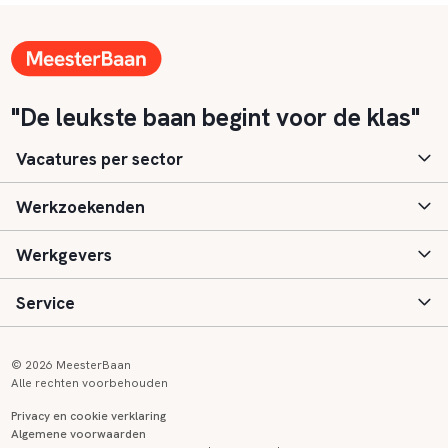
"De leukste baan begint voor de klas"
Vacatures per sector
Werkzoekenden
Basisonderwijs
Werkgevers
Speciaal (basis) onderwijs
Aanmelden
Service
Voortgezet onderwijs
Vacatures
Inloggen
Voortgezet speciaal onderwijs
Scholen
Informatie
Contact
© 2026 MeesterBaan
Alle rechten voorbehouden
Middelbaar beroepsonderwijs
Opleidingen
Tarieven
FAQ
Privacy en cookie verklaring
Algemene voorwaarden
Kinderopvang
Zij-instroom informatie
Registreren
Onderwijs links