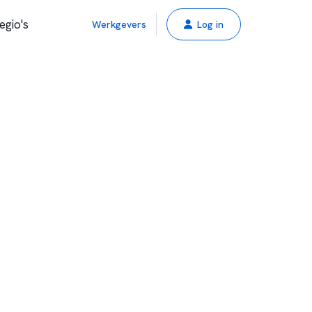
egio's
Werkgevers
Log in