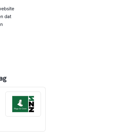
website
n dat
en
ag