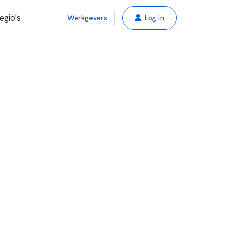
egio's
Werkgevers
Log in