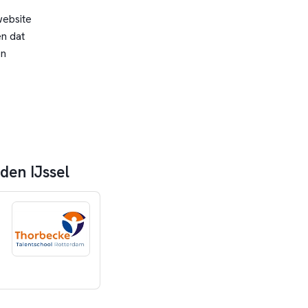
website
n dat
en
den IJssel