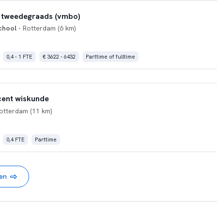
 tweedegraads (vmbo)
chool
- Rotterdam (6 km)
0,4 - 1 FTE
€ 3622 - 6432
Parttime of fulltime
cent wiskunde
otterdam (11 km)
0,4 FTE
Parttime
nen