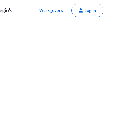
egio's
Werkgevers
Log in