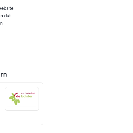
website
n dat
en
orn