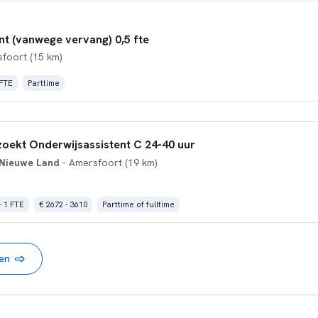
nt (vanwege vervang) 0,5 fte
foort (15 km)
 FTE
Parttime
zoekt Onderwijsassistent C 24-40 uur
 Nieuwe Land
- Amersfoort (19 km)
- 1 FTE
€ 2672 - 3610
Parttime of fulltime
nen