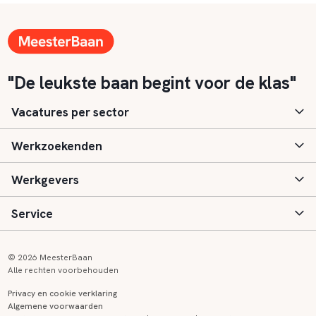
"De leukste baan begint voor de klas"
Vacatures per sector
Werkzoekenden
Basisonderwijs
Werkgevers
Speciaal (basis) onderwijs
Aanmelden
Service
Voortgezet onderwijs
Vacatures
Inloggen
Voortgezet speciaal onderwijs
Scholen
Informatie
Contact
© 2026 MeesterBaan
Alle rechten voorbehouden
Middelbaar beroepsonderwijs
Opleidingen
Tarieven
FAQ
Privacy en cookie verklaring
Algemene voorwaarden
Kinderopvang
Zij-instroom informatie
Registreren
Onderwijs links