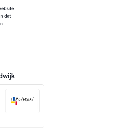
website
n dat
en
dwijk