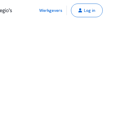
egio's
Werkgevers
Log in