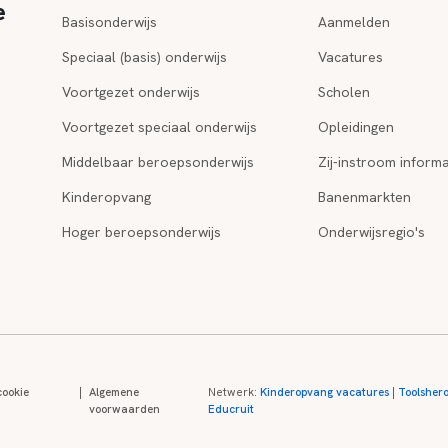
e
Basisonderwijs
Aanmelden
Speciaal (basis) onderwijs
Vacatures
Voortgezet onderwijs
Scholen
Voortgezet speciaal onderwijs
Opleidingen
Middelbaar beroepsonderwijs
Zij-instroom informa
Kinderopvang
Banenmarkten
Hoger beroepsonderwijs
Onderwijsregio's
cookie
|
Algemene
Netwerk:
Kinderopvang vacatures
|
Toolsher
voorwaarden
Educruit