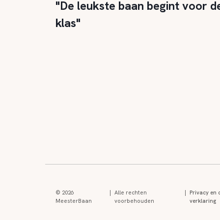
"De leukste baan begint voor d
klas"
© 2026
|
Alle rechten
|
Privacy en 
MeesterBaan
voorbehouden
verklaring