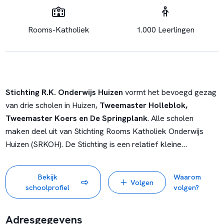
Rooms-Katholiek
1.000 Leerlingen
Stichting R.K. Onderwijs Huizen
vormt het bevoegd gezag
van drie scholen in Huizen,
Tweemaster
Holleblok,
Tweemaster Koers en
De Springplank
. Alle scholen
maken deel uit van Stichting Rooms Katholiek Onderwijs
Huizen (SRKOH). De Stichting is een relatief kleine
werkgever met 100 medewerkers, die onderwijs verzorgt
voor ruim 1000 leerlingen in Huizen. We werken samen,
Bekijk
Waarom
Volgen
delen kennis en versterken elkaar, terwijl elke school haar
schoolprofiel
volgen?
eigen identiteit behoudt.
Adresgegevens
Voor meer algemene informatie over de scholen verwijzen