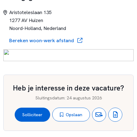
wij je naar:
www.tweemasterhuizen.nl
en
Aristoteleslaan 135
www.rkbsdespringplank.nl
.
1277 AV Huizen
Noord-Holland, Nederland
Bereken woon-werk afstand
Heb je interesse in deze vacature?
Sluitingsdatum
:
24 augustus 2026
Opslaan
Solliciteer