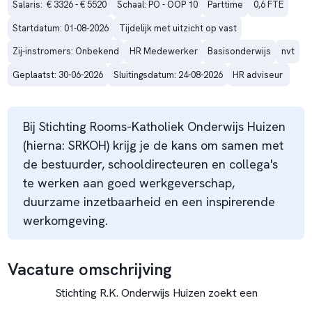
Salaris:  € 3326 - € 5520
Schaal: PO - OOP 10
Parttime
0,6 FTE
Startdatum: 01-08-2026
Tijdelijk met uitzicht op vast
Zij-instromers: Onbekend
HR Medewerker
Basisonderwijs
nvt
Geplaatst: 30-06-2026
Sluitingsdatum: 24-08-2026
HR adviseur 
Bij Stichting Rooms-Katholiek Onderwijs Huizen
(hierna: SRKOH) krijg je de kans om samen met
de bestuurder, schooldirecteuren en collega's
te werken aan goed werkgeverschap,
duurzame inzetbaarheid en een inspirerende
werkomgeving.
Vacature omschrijving
Stichting R.K. Onderwijs Huizen zoekt een