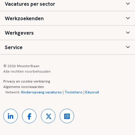
Vacatures per sector
Werkzoekenden
Basisonderwijs
Werkgevers
Speciaal (basis) onderwijs
Aanmelden
Service
Voortgezet onderwijs
Vacatures
Inloggen
Voortgezet speciaal onderwijs
Scholen
Informatie
Contact
© 2026 MeesterBaan
Alle rechten voorbehouden
Middelbaar beroepsonderwijs
Opleidingen
Tarieven
FAQ
Privacy en cookie verklaring
Algemene voorwaarden
Kinderopvang
Zij-instroom informatie
Registreren
Onderwijs links
Netwerk:
Kinderopvang vacatures
|
Toolshero
|
Educruit
Hoger beroepsonderwijs
Banenmarkten
Referenties
Over ons
Onderwijsregio's
Contact
Partners
Kennisbank