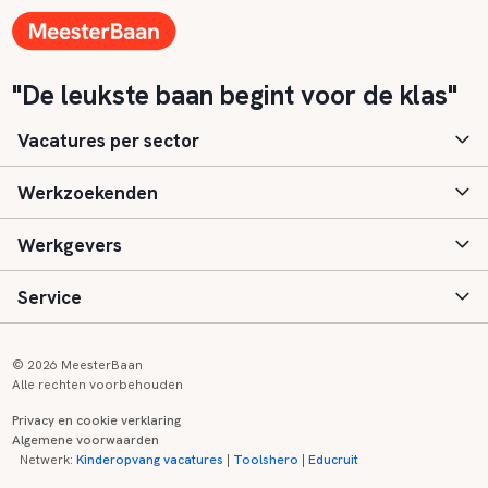
"De leukste baan begint voor de klas"
Vacatures per sector
Werkzoekenden
Basisonderwijs
Werkgevers
Speciaal (basis) onderwijs
Aanmelden
Service
Voortgezet onderwijs
Vacatures
Inloggen
Voortgezet speciaal onderwijs
Scholen
Informatie
Contact
© 2026 MeesterBaan
Alle rechten voorbehouden
Middelbaar beroepsonderwijs
Opleidingen
Tarieven
FAQ
Privacy en cookie verklaring
Algemene voorwaarden
Kinderopvang
Zij-instroom informatie
Registreren
Onderwijs links
Netwerk:
Kinderopvang vacatures
|
Toolshero
|
Educruit