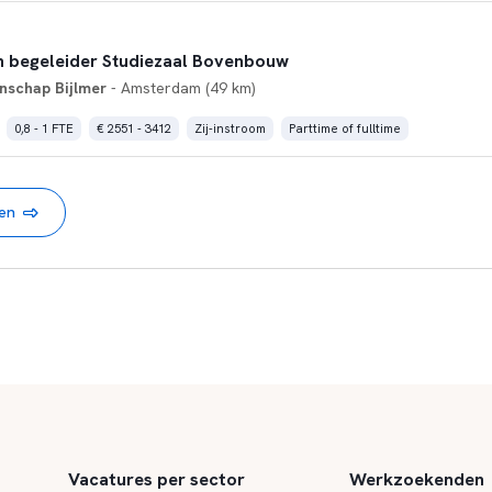
en begeleider Studiezaal Bovenbouw
schap Bijlmer
- Amsterdam (49 km)
0,8 - 1 FTE
€ 2551 - 3412
Zij-instroom
Parttime of fulltime
nen
Vacatures per sector
Werkzoekenden