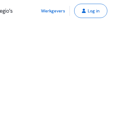
egio's
Werkgevers
Log in