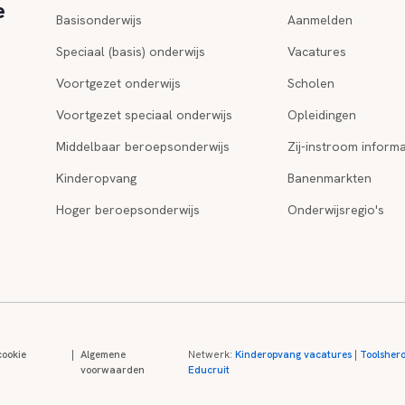
e
Basisonderwijs
Aanmelden
Speciaal (basis) onderwijs
Vacatures
Voortgezet onderwijs
Scholen
Voortgezet speciaal onderwijs
Opleidingen
Middelbaar beroepsonderwijs
Zij-instroom informa
Kinderopvang
Banenmarkten
Hoger beroepsonderwijs
Onderwijsregio's
cookie
|
Algemene
Netwerk:
Kinderopvang vacatures
|
Toolsher
voorwaarden
Educruit