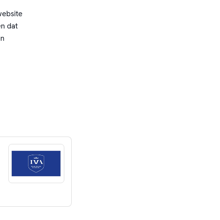
website
n dat
en