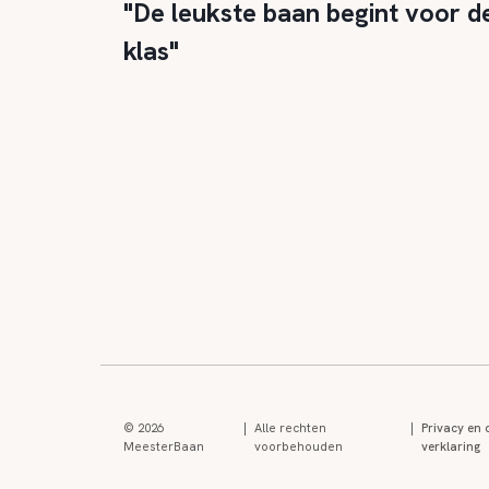
"De leukste baan begint voor d
klas"
© 2026
|
Alle rechten
|
Privacy en 
MeesterBaan
voorbehouden
verklaring