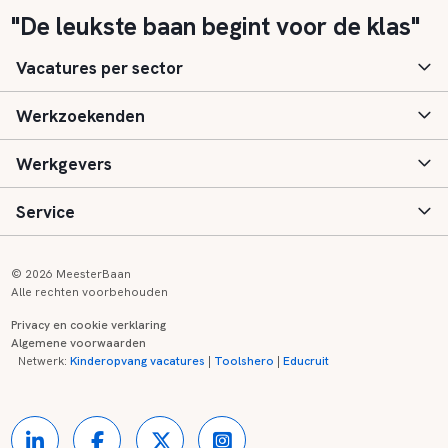
"De leukste baan begint voor de klas"
Vacatures per sector
Werkzoekenden
Basisonderwijs
Werkgevers
Speciaal (basis) onderwijs
Aanmelden
Service
Voortgezet onderwijs
Vacatures
Inloggen
Voortgezet speciaal onderwijs
Scholen
Informatie
Contact
© 2026 MeesterBaan
Alle rechten voorbehouden
Middelbaar beroepsonderwijs
Opleidingen
Tarieven
FAQ
Privacy en cookie verklaring
Algemene voorwaarden
Kinderopvang
Zij-instroom informatie
Registreren
Onderwijs links
Netwerk:
Kinderopvang vacatures
|
Toolshero
|
Educruit
Hoger beroepsonderwijs
Banenmarkten
Referenties
Over ons