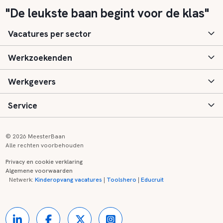
"De leukste baan begint voor de klas"
Vacatures per sector
Werkzoekenden
Basisonderwijs
Werkgevers
Speciaal (basis) onderwijs
Aanmelden
Service
Voortgezet onderwijs
Vacatures
Inloggen
Voortgezet speciaal onderwijs
Scholen
Informatie
Contact
© 2026 MeesterBaan
Alle rechten voorbehouden
Middelbaar beroepsonderwijs
Opleidingen
Tarieven
FAQ
Privacy en cookie verklaring
Algemene voorwaarden
Kinderopvang
Zij-instroom informatie
Registreren
Onderwijs links
Netwerk:
Kinderopvang vacatures
|
Toolshero
|
Educruit
Hoger beroepsonderwijs
Banenmarkten
Referenties
Over ons