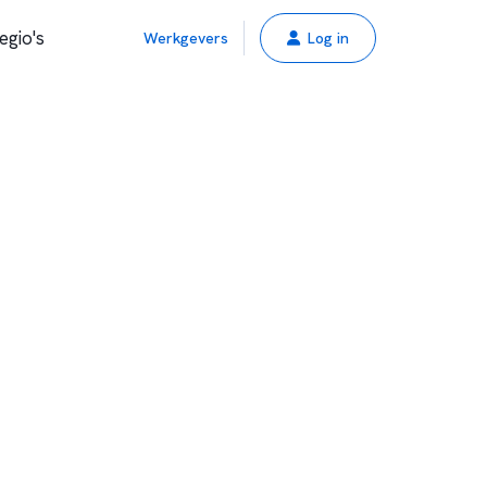
egio's
Werkgevers
Log in