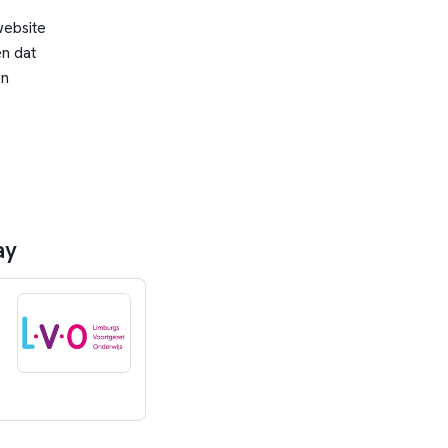
website
n dat
en
ay