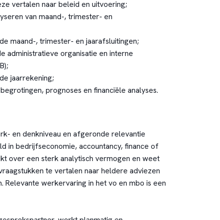
ze vertalen naar beleid en uitvoering;
lyseren van maand-, trimester- en
e maand-, trimester- en jaarafsluitingen;
e administratieve organisatie en interne
B);
de jaarrekening;
 begrotingen, prognoses en financiële analyses.
k- en denkniveau en afgeronde relevantie
ld in bedrijfseconomie, accountancy, finance of
hikt over een sterk analytisch vermogen en weet
vraagstukken te vertalen naar heldere adviezen
n. Relevante werkervaring in het vo en mbo is een
gesprekspartner, werkt planmatig en