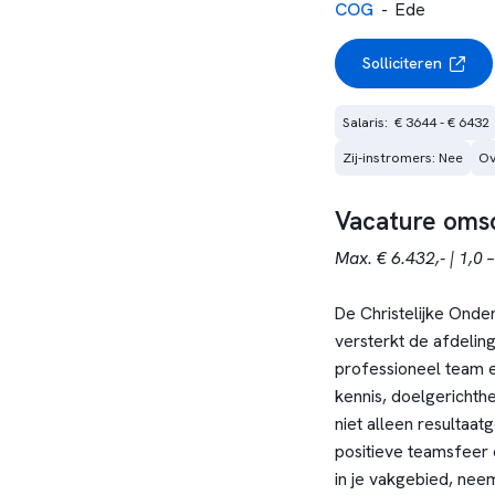
COG
-
Ede
Solliciteren
Salaris:  € 3644 - € 6432
Zij-instromers: Nee
Ov
Vacature omsc
Max. € 6.432,- | 1,0 
De Christelijke Onde
versterkt de afdelin
professioneel team 
kennis, doelgerichth
niet alleen resultaat
positieve teamsfeer 
in je vakgebied, neem 