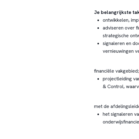
Je belangrijkste tak
ontwikkelen, imp
adviseren over fi
strategische ont
signaleren en d
vernieuwingen ve
financiële vakgebied;
projectleiding v
& Control, waarv
met de afdelingsleid
het signaleren v
onderwijsfinanci