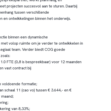
eet projecten succesvol aan te sturen. Daarbij
menhang tussen verschillende
n en ontwikkelingen binnen het onderwijs.
nctie binnen een dynamische
, met volop ruimte om je verder te ontwikkelen in
legiaal team. Verder biedt COG goede
zoals:
 1.0 FTE (0,8 is bespreekbaar) voor 12 maanden
en vast contract bij
n voldoende formatie;
van schaal 11 (cao vo) tussen € 3.644,- en €
r maand;
ring;
tkering van 8,33%;