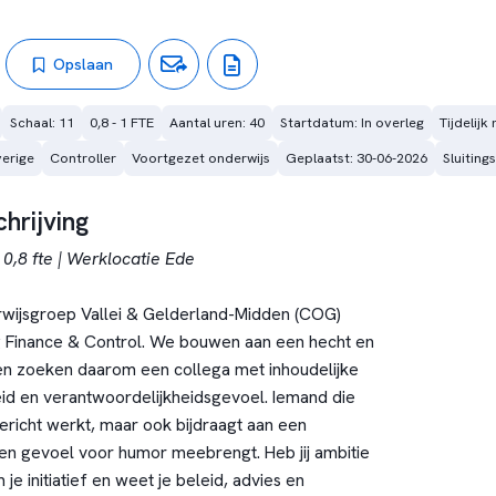
Opslaan
Schaal: 11
0,8 - 1 FTE
Aantal uren: 40
Startdatum: In overleg
Tijdelijk
erige
Controller
Voortgezet onderwijs
Geplaatst: 30-06-2026
Sluiting
hrijving
– 0,8 fte | Werklocatie Ede
rwijsgroep Vallei & Gelderland-Midden (COG)
g Finance & Control. We bouwen aan een hecht en
en zoeken daarom een collega met inhoudelijke
eid en verantwoordelijkheidsgevoel. Iemand die
gericht werkt, maar ook bijdraagt aan een
en gevoel voor humor meebrengt. Heb jij ambitie
je initiatief en weet je beleid, advies en