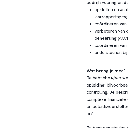
bedrijfsvoering en de
opstellen en ana
jaarrapportages;
coördineren van d
verbeteren van d
beheersing (AO/I
coördineren van 
ondersteunen bij
Wat breng je mee?
Je hebt hbo+/wo wer
opleiding, bijvoorbee
controlling. Je besc
complexe financiële 
en beleidsvoorstelle
pré.
Je bent een stevige 