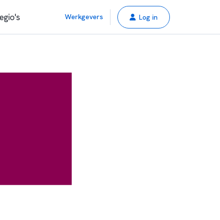
egio's
Werkgevers
Log in