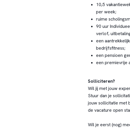
10,5 vakantieweke
per week;
ruime scholingsm
90 uur Individuee
verlof, uitbetali
een aantrekkelijk
bedrijfsfitness;
een pensioen ge
een premievrije 
Solliciteren?
Wil jij met jouw expe
Stuur dan je sollicita
jouw sollicitatie met
de vacature open sta
Wil je eerst (nog) m