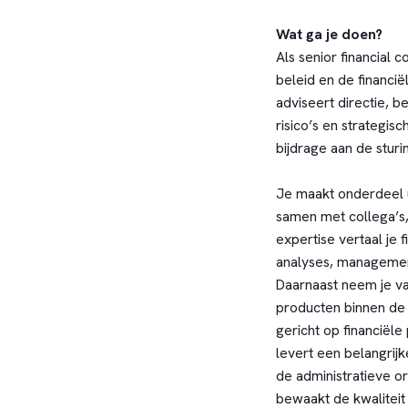
Wat ga je doen?
Als senior financial c
beleid en de financië
adviseert directie, b
risico’s en strategis
bijdrage aan de stur
Je maakt onderdeel u
samen met collega’s,
expertise vertaal je 
analyses, managemen
Daarnaast neem je van
producten binnen de 
gericht op financiël
levert een belangrijk
de administratieve or
bewaakt de kwaliteit