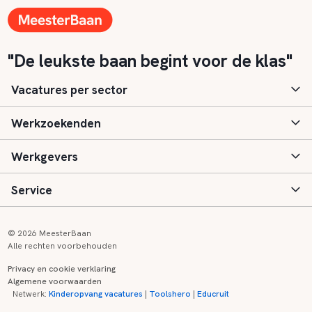
"De leukste baan begint voor de klas"
Vacatures per sector
Werkzoekenden
Basisonderwijs
Werkgevers
Speciaal (basis) onderwijs
Aanmelden
Service
Voortgezet onderwijs
Vacatures
Inloggen
Voortgezet speciaal onderwijs
Scholen
Informatie
Contact
© 2026 MeesterBaan
Alle rechten voorbehouden
Middelbaar beroepsonderwijs
Opleidingen
Tarieven
FAQ
Privacy en cookie verklaring
Algemene voorwaarden
Kinderopvang
Zij-instroom informatie
Registreren
Onderwijs links
Netwerk:
Kinderopvang vacatures
|
Toolshero
|
Educruit