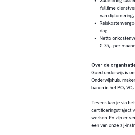
Salariëring tuss
fulltime dienstve
van diplomering, 
Reiskostenvergo
dag
Netto onkostenv
€ 75,- per maand
Over de organisati
Goed onderwijs is onde
Onderwijshuis, maken
banen in het PO, VO
Tevens kan je via het
certificeringstrajec
werken. En zijn er v
een van onze zij-ins