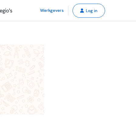
egio's
Werkgevers
Log in