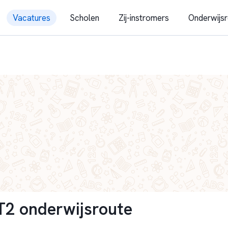
Vacatures
Scholen
Zij-instromers
Onderwijsr
T2 onderwijsroute