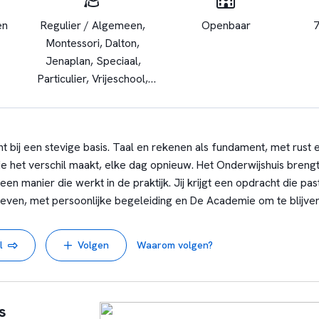
en
Regulier / Algemeen,
Openbaar
Montessori, Dalton,
Jenaplan, Speciaal,
Particulier, Vrijeschool,
Praktijkonderwijs,
Rebound, OGO,
Internationale school,
 bij een stevige basis. Taal en rekenen als fundament, met rust en
Pleion, Nieuw / natuurlijk /
e het verschil maakt, elke dag opnieuw. Het Onderwijshuis breng
conceptueel leren,
een manier die werkt in de praktijk. Jij krijgt een opdracht die pas
Gepersonaliseerd leren,
even, met persoonlijke begeleiding en De Academie om te blijven
IPC, Jeelo,
Ervaringsgericht Onderwijs
l
Volgen
Waarom volgen?
s