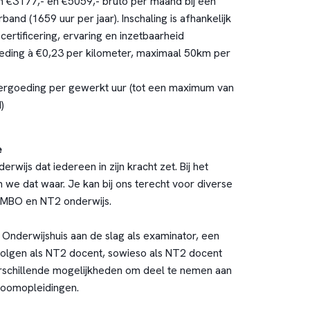
en €3177,- en €5059,- bruto per maand bij een
rband (1659 uur per jaar). Inschaling is afhankelijk
certificering, ervaring en inzetbaarheid
eding à €0,23 per kilometer, maximaal 50km per
ergoeding per gewerkt uur (tot een maximum van
)
e
rwijs dat iedereen in zijn kracht zet. Bij het
 we dat waar. Je kan bij ons terecht voor diverse
, MBO en NT2 onderwijs.
 Onderwijshuis aan de slag als examinator, een
t volgen als NT2 docent, sowieso als NT2 docent
erschillende mogelijkheden om deel te nemen aan
troomopleidingen.