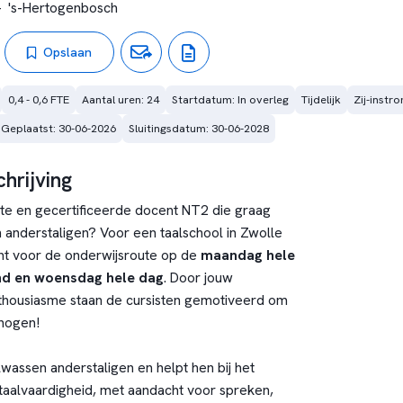
-
's-Hertogenbosch
Opslaan
0,4 - 0,6 FTE
Aantal uren: 24
Startdatum: In overleg
Tijdelijk
Zij-instr
Geplaatst: 30-06-2026
Sluitingsdatum: 30-06-2028
hrijving
aste en gecertificeerde docent NT2 die graag
anderstaligen? Voor een taalschool in Zwolle
nt voor de onderwijsroute op de
maandag hele
nd en woensdag hele dag
. Door jouw
thousiasme staan de cursisten gemotiveerd om
rhogen!
wassen anderstaligen en helpt hen bij het
taalvaardigheid, met aandacht voor spreken,