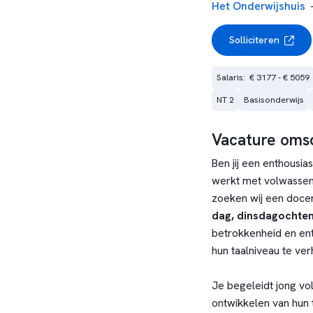
Het Onderwijshuis
Solliciteren
Salaris:  € 3177 - € 5059
NT 2
Basisonderwijs
Vacature omsc
Ben jij een enthousi
werkt met volwassen 
zoeken wij een doce
dag, dinsdagochte
betrokkenheid en en
hun taalniveau te ve
Je begeleidt jong vol
ontwikkelen van hun 