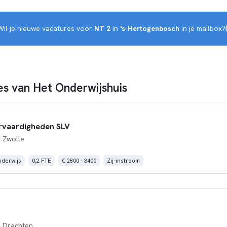
Wil je nieuwe vacatures voor 
NT 2
 in 
's-Hertogenbosch
 in je mailbox?
s van Het Onderwijshuis
rvaardigheden SLV
 Zwolle
derwijs
0,2 FTE
€ 2800 - 3400
Zij-instroom
 Drachten