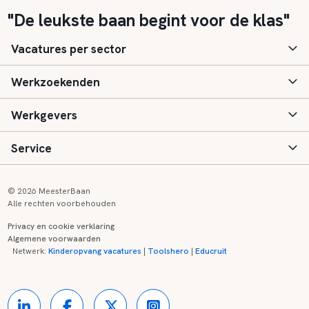
"De leukste baan begint voor de klas"
Vacatures per sector
Werkzoekenden
Basisonderwijs
Werkgevers
Speciaal (basis) onderwijs
Aanmelden
Service
Voortgezet onderwijs
Vacatures
Inloggen
Voortgezet speciaal onderwijs
Scholen
Informatie
Contact
© 2026 MeesterBaan
Alle rechten voorbehouden
Middelbaar beroepsonderwijs
Opleidingen
Tarieven
FAQ
Privacy en cookie verklaring
Algemene voorwaarden
Kinderopvang
Zij-instroom informatie
Registreren
Onderwijs links
Netwerk:
Kinderopvang vacatures
|
Toolshero
|
Educruit
Hoger beroepsonderwijs
Banenmarkten
Referenties
Over ons