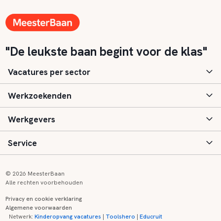
"De leukste baan begint voor de klas"
Vacatures per sector
Werkzoekenden
Basisonderwijs
Werkgevers
Speciaal (basis) onderwijs
Aanmelden
Service
Voortgezet onderwijs
Vacatures
Inloggen
Voortgezet speciaal onderwijs
Scholen
Informatie
Contact
© 2026 MeesterBaan
Alle rechten voorbehouden
Middelbaar beroepsonderwijs
Opleidingen
Tarieven
FAQ
Privacy en cookie verklaring
Algemene voorwaarden
Kinderopvang
Zij-instroom informatie
Registreren
Onderwijs links
Netwerk:
Kinderopvang vacatures
|
Toolshero
|
Educruit