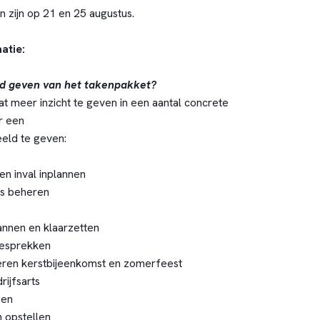
n zijn op 21 en 25 augustus.
atie:
ld geven van het takenpakket?
at meer inzicht te geven in een aantal concrete
r een
eeld te geven:
en inval inplannen
s beheren
annen en klaarzetten
gesprekken
eren kerstbijeenkomst en zomerfeest
rijfsarts
gen
n opstellen