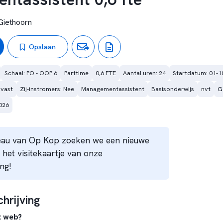
Giethoorn
Opslaan
Schaal: PO - OOP 6
Parttime
0,6 FTE
Aantal uren: 24
Startdatum: 01-1
 vast
Zij-instromers: Nee
Managementassistent
Basisonderwijs
nvt
G
026
eau van Op Kop zoeken we een nieuwe
 het visitekaartje van onze
ng!
hrijving
et web?