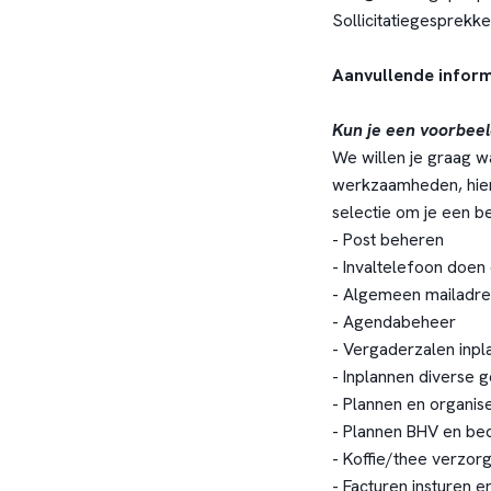
Sollicitatiegesprekke
Aanvullende inform
Kun je een voorbee
We willen je graag w
werkzaamheden, hie
selectie om je een b
- Post beheren
- Invaltelefoon doen 
- Algemeen mailadre
- Agendabeheer
- Vergaderzalen inpl
- Inplannen diverse 
- Plannen en organis
- Plannen BHV en bed
- Koffie/thee verzor
- Facturen insturen e