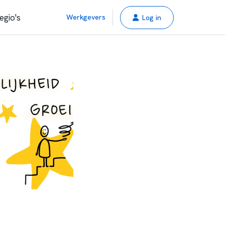
egio's
Werkgevers
Log in