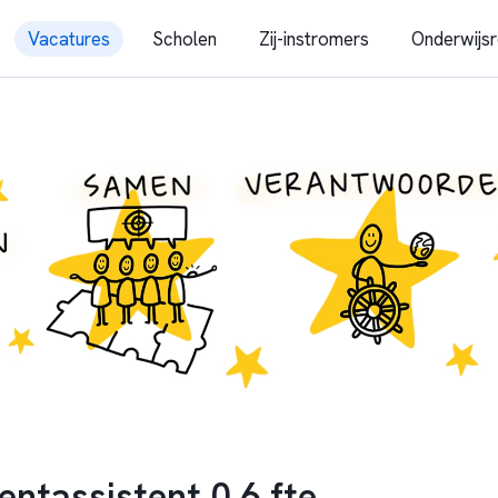
Vacatures
Scholen
Zij-instromers
Onderwijsr
tassistent 0,6 fte