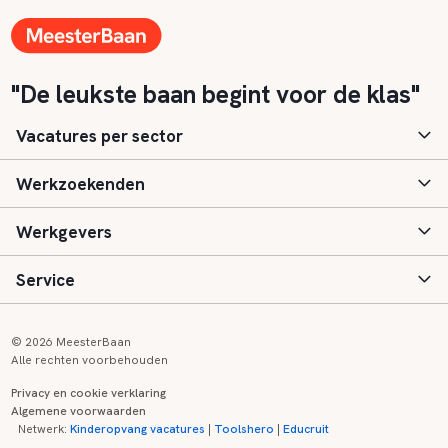
"De leukste baan begint voor de klas"
Vacatures per sector
Werkzoekenden
Basisonderwijs
Werkgevers
Speciaal (basis) onderwijs
Aanmelden
Service
Voortgezet onderwijs
Vacatures
Inloggen
Voortgezet speciaal onderwijs
Scholen
Informatie
Contact
© 2026 MeesterBaan
Alle rechten voorbehouden
Middelbaar beroepsonderwijs
Opleidingen
Tarieven
FAQ
Privacy en cookie verklaring
Algemene voorwaarden
Kinderopvang
Zij-instroom informatie
Registreren
Onderwijs links
Netwerk:
Kinderopvang vacatures
|
Toolshero
|
Educruit