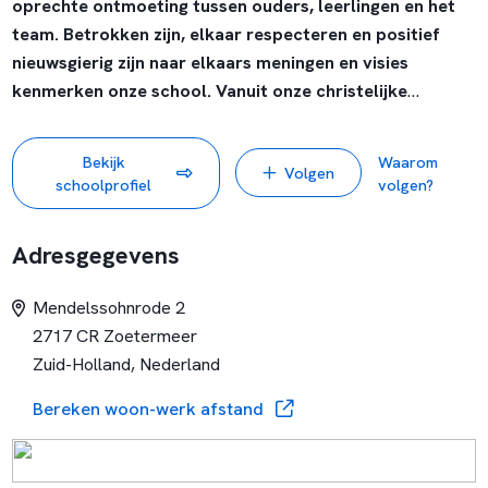
oprechte ontmoeting tussen ouders, leerlingen en het
team. Betrokken zijn, elkaar respecteren en positief
nieuwsgierig zijn naar elkaars meningen en visies
kenmerken onze school. Vanuit onze christelijke
identiteit helpen wij onze leerlingen op een zelfbewuste
manier in het leven te staan.
Bekijk
Waarom
Volgen
schoolprofiel
volgen?
Op onze school vinden wij alle leerlingen speciaal en hebben
wij waardering en respect voor hun ontwikkeling en hun
Adresgegevens
persoonlijkheid. Kinderen leren bij ons samen met hun
klasgenootjes, maar ook zelfstandig. Wij bieden onze
Mendelssohnrode 2
leerlingen onderwijs dat bij hen past, dat hen motiveert en
2717 CR Zoetermeer
dat hen kennis en vaardigheden biedt om straks deel te
Zuid-Holland, Nederland
nemen aan de mondiale samenleving.
Bereken woon-werk afstand
Horizon is de specialist voor leerlingen met speciale
onderwijsbehoeften. De leerlingen, ouders en verzorgers
kiezen vaak voor Horizon vanwege onze aanpak, waarin