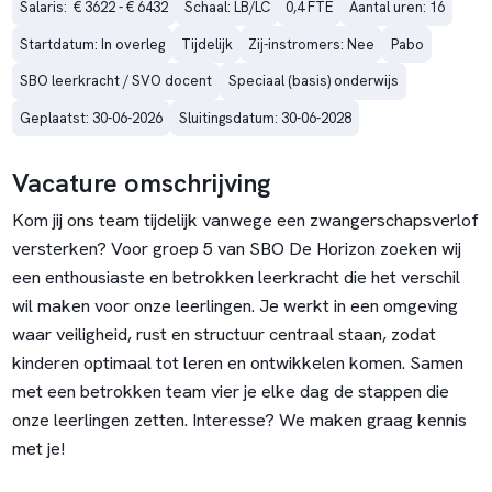
Salaris:  € 3622 - € 6432
Schaal: LB/LC
0,4 FTE
Aantal uren: 16
Startdatum: In overleg
Tijdelijk
Zij-instromers: Nee
Pabo
SBO leerkracht / SVO docent
Speciaal (basis) onderwijs
Geplaatst: 30-06-2026
Sluitingsdatum: 30-06-2028
Vacature omschrijving
Kom jij ons team tijdelijk vanwege een zwangerschapsverlof
versterken? Voor groep 5 van SBO De Horizon zoeken wij
een enthousiaste en betrokken leerkracht die het verschil
wil maken voor onze leerlingen. Je werkt in een omgeving
waar veiligheid, rust en structuur centraal staan, zodat
kinderen optimaal tot leren en ontwikkelen komen. Samen
met een betrokken team vier je elke dag de stappen die
onze leerlingen zetten. Interesse? We maken graag kennis
met je!