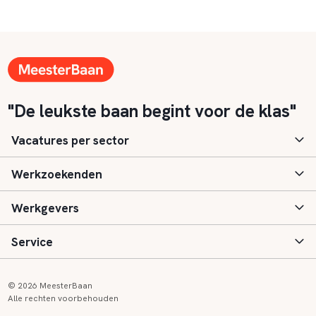
"De leukste baan begint voor de klas"
Vacatures per sector
Werkzoekenden
Basisonderwijs
Werkgevers
Speciaal (basis) onderwijs
Aanmelden
Service
Voortgezet onderwijs
Vacatures
Inloggen
Voortgezet speciaal onderwijs
Scholen
Informatie
Contact
© 2026 MeesterBaan
Alle rechten voorbehouden
Middelbaar beroepsonderwijs
Opleidingen
Tarieven
FAQ