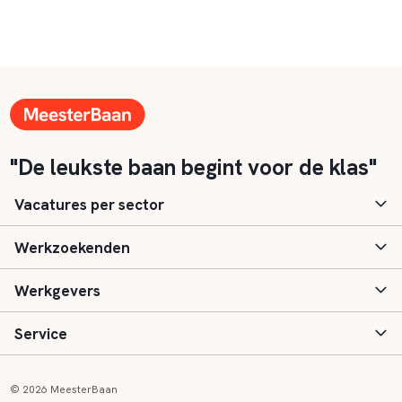
"De leukste baan begint voor de klas"
Vacatures per sector
Werkzoekenden
Basisonderwijs
Werkgevers
Speciaal (basis) onderwijs
Aanmelden
Service
Voortgezet onderwijs
Vacatures
Inloggen
Voortgezet speciaal onderwijs
Scholen
Informatie
Contact
© 2026 MeesterBaan