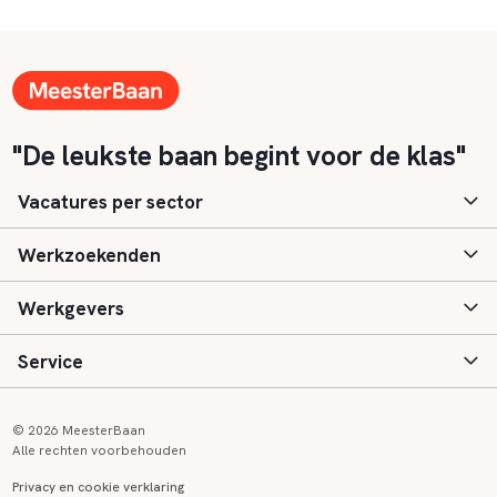
"De leukste baan begint voor de klas"
Vacatures per sector
Werkzoekenden
Basisonderwijs
Werkgevers
Speciaal (basis) onderwijs
Aanmelden
Service
Voortgezet onderwijs
Vacatures
Inloggen
Voortgezet speciaal onderwijs
Scholen
Informatie
Contact
© 2026 MeesterBaan
Alle rechten voorbehouden
Middelbaar beroepsonderwijs
Opleidingen
Tarieven
FAQ
Privacy en cookie verklaring