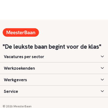
"De leukste baan begint voor de klas"
Vacatures per sector
Werkzoekenden
Basisonderwijs
Werkgevers
Speciaal (basis) onderwijs
Aanmelden
Service
Voortgezet onderwijs
Vacatures
Inloggen
Voortgezet speciaal onderwijs
Scholen
Informatie
Contact
© 2026 MeesterBaan