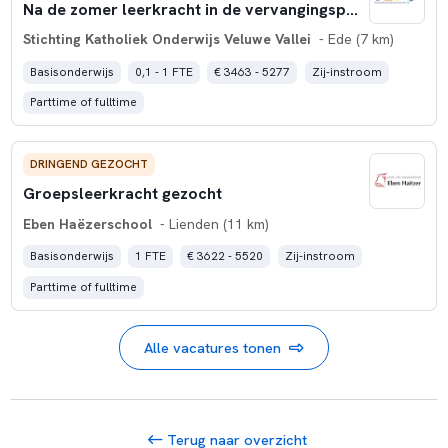
Na de zomer leerkracht in de vervangingspool van Skovv?
Stichting Katholiek Onderwijs Veluwe Vallei
- Ede (7 km)
Basisonderwijs
0,1 - 1 FTE
€ 3463 - 5277
Zij-instroom
Parttime of fulltime
DRINGEND GEZOCHT
Groepsleerkracht gezocht
Eben Haëzerschool
- Lienden (11 km)
Basisonderwijs
1 FTE
€ 3622 - 5520
Zij-instroom
Parttime of fulltime
Alle vacatures tonen
Terug naar overzicht