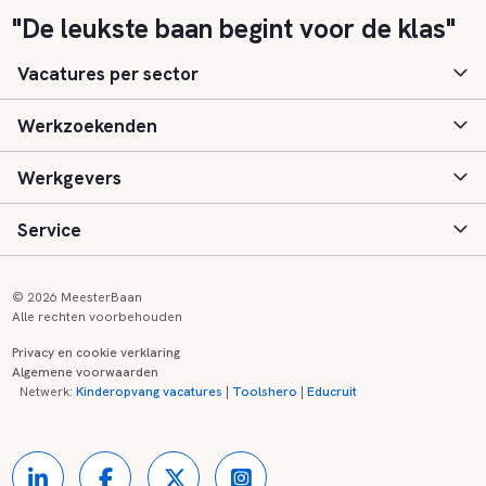
"De leukste baan begint voor de klas"
Vacatures per sector
Werkzoekenden
Basisonderwijs
Werkgevers
Speciaal (basis) onderwijs
Aanmelden
Service
Voortgezet onderwijs
Vacatures
Inloggen
Voortgezet speciaal onderwijs
Scholen
Informatie
Contact
© 2026 MeesterBaan
Alle rechten voorbehouden
Middelbaar beroepsonderwijs
Opleidingen
Tarieven
FAQ
Privacy en cookie verklaring
Algemene voorwaarden
Kinderopvang
Zij-instroom informatie
Registreren
Onderwijs links
Netwerk:
Kinderopvang vacatures
|
Toolshero
|
Educruit
Hoger beroepsonderwijs
Banenmarkten
Referenties
Over ons