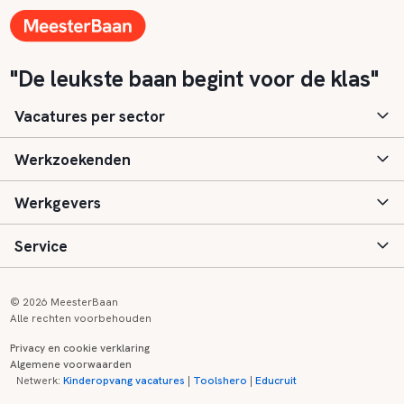
"De leukste baan begint voor de klas"
Vacatures per sector
Werkzoekenden
Basisonderwijs
Werkgevers
Speciaal (basis) onderwijs
Aanmelden
Service
Voortgezet onderwijs
Vacatures
Inloggen
Voortgezet speciaal onderwijs
Scholen
Informatie
Contact
© 2026 MeesterBaan
Alle rechten voorbehouden
Middelbaar beroepsonderwijs
Opleidingen
Tarieven
FAQ
Privacy en cookie verklaring
Algemene voorwaarden
Kinderopvang
Zij-instroom informatie
Registreren
Onderwijs links
Netwerk:
Kinderopvang vacatures
|
Toolshero
|
Educruit