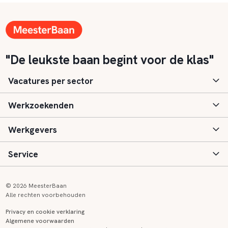
"De leukste baan begint voor de klas"
Vacatures per sector
Werkzoekenden
Basisonderwijs
Werkgevers
Speciaal (basis) onderwijs
Aanmelden
Service
Voortgezet onderwijs
Vacatures
Inloggen
Voortgezet speciaal onderwijs
Scholen
Informatie
Contact
© 2026 MeesterBaan
Alle rechten voorbehouden
Middelbaar beroepsonderwijs
Opleidingen
Tarieven
FAQ
Privacy en cookie verklaring
Algemene voorwaarden
Kinderopvang
Zij-instroom informatie
Registreren
Onderwijs links