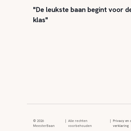
"De leukste baan begint voor d
klas"
© 2026
|
Alle rechten
|
Privacy en 
MeesterBaan
voorbehouden
verklaring