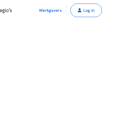
egio's
Werkgevers
Log in