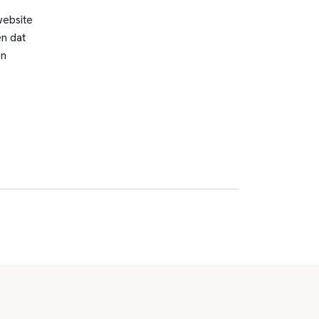
website
n dat
en