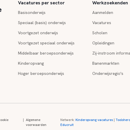
Vacatures per sector
Werkzoekenden
e
Basisonderwijs
Aanmelden
Speciaal (basis) onderwijs
Vacatures
Voortgezet onderwijs
Scholen
Voortgezet speciaal onderwijs
Opleidingen
Middelbaar beroepsonderwijs
Zij-instroom informa
Kinderopvang
Banenmarkten
Hoger beroepsonderwijs
Onderwijsregio's
cookie
|
Algemene
Netwerk:
Kinderopvang vacatures
|
Toolsher
voorwaarden
Educruit