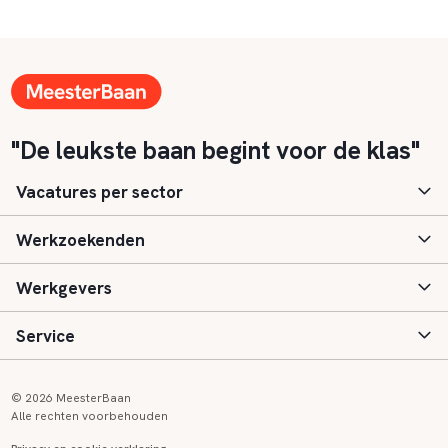
"De leukste baan begint voor de klas"
Vacatures per sector
Werkzoekenden
Basisonderwijs
Werkgevers
Speciaal (basis) onderwijs
Aanmelden
Service
Voortgezet onderwijs
Vacatures
Inloggen
Voortgezet speciaal onderwijs
Scholen
Informatie
Contact
© 2026 MeesterBaan
Alle rechten voorbehouden
Middelbaar beroepsonderwijs
Opleidingen
Tarieven
FAQ