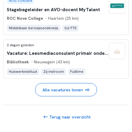
NOG 3 DAGEN
Stagebegeleider en AVO-docent MyTalent
ROC Nova College
- Haarlem (25 km)
Middelbaar beroepsonderwijs
0,6 FTE
2 dagen geleden
Vacature: Leesmediaconsulent primair onderwijs
Bibliotheek
- Nieuwegein (43 km)
Huiswerkinstituut
Zij-instroom
Fulltime
Alle vacatures tonen
Terug naar overzicht