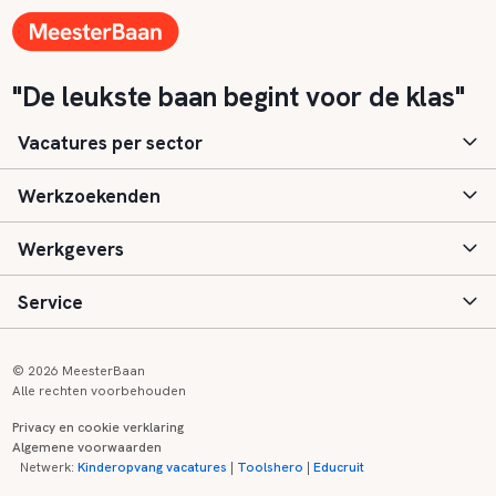
"De leukste baan begint voor de klas"
Vacatures per sector
Werkzoekenden
Basisonderwijs
Werkgevers
Speciaal (basis) onderwijs
Aanmelden
Service
Voortgezet onderwijs
Vacatures
Inloggen
Voortgezet speciaal onderwijs
Scholen
Informatie
Contact
© 2026 MeesterBaan
Alle rechten voorbehouden
Middelbaar beroepsonderwijs
Opleidingen
Tarieven
FAQ
Privacy en cookie verklaring
Algemene voorwaarden
Kinderopvang
Zij-instroom informatie
Registreren
Onderwijs links
Netwerk:
Kinderopvang vacatures
|
Toolshero
|
Educruit