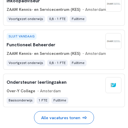
Inkoopadviseur
beroepsvaardigheden. Met de vervolgopleidingen (mbo en
havo) wordt gewerkt aan mooie doorlopende leerlijnen. De
ZAAM Kennis- en Servicecentrum (KES)
- Amsterdam
school profileert zich door een vernieuwend aanbod binnen
Voortgezet onderwijs
0,8 - 1 FTE
Fulltime
het profiel Dienstverlening & Producten.
SLUIT VANDAAG
Functioneel Beheerder
ZAAM Kennis- en Servicecentrum (KES)
- Amsterdam
Voortgezet onderwijs
0,8 - 1 FTE
Fulltime
Ondersteuner leerlingzaken
Over-Y College
- Amsterdam
Basisonderwijs
1 FTE
Fulltime
Alle vacatures tonen