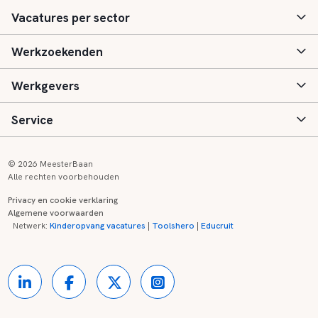
Vacatures per sector
Werkzoekenden
Basisonderwijs
Werkgevers
Speciaal (basis) onderwijs
Aanmelden
Service
Voortgezet onderwijs
Vacatures
Inloggen
Voortgezet speciaal onderwijs
Scholen
Informatie
Contact
© 2026 MeesterBaan
Alle rechten voorbehouden
Middelbaar beroepsonderwijs
Opleidingen
Tarieven
FAQ
Privacy en cookie verklaring
Algemene voorwaarden
Kinderopvang
Zij-instroom informatie
Registreren
Onderwijs links
Netwerk:
Kinderopvang vacatures
|
Toolshero
|
Educruit
Hoger beroepsonderwijs
Banenmarkten
Referenties
Over ons
Onderwijsregio's
Contact
Partners