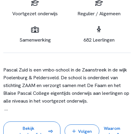
Voortgezet onderwijs
Regulier / Algemeen
Samenwerking
682 Leerlingen
Pascal Zuid is een vmbo-school in de Zaanstreek in de wijk
Poelenburg & Peldersveld. De school is onderdeel van
stichting ZAAM en verzorgt samen met De Faam en het
Blaise Pascal College eigentijds onderwijs aan leerlingen op
alle niveaus in het voortgezet onderwijs.
Leerlingen met een vmbo-advies, mavo-advies en leerlingen
met een mavo-havoadvies, kunnen op Pascal Zuid terecht.
Bekijk
Waarom
Volgen
Met Praktijkschool De Faam bestaat een samenwerking om