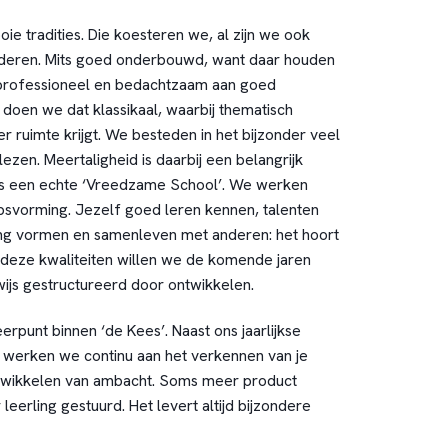
e tradities. Die koesteren we, al zijn we ook
anderen. Mits goed onderbouwd, want daar houden
rofessioneel en bedachtzaam aan goed
s doen we dat klassikaal, waarbij thematisch
 ruimte krijgt. We besteden in het bijzonder veel
lezen. Meertaligheid is daarbij een belangrijk
is een echte ‘Vreedzame School’. We werken
svorming. Jezelf goed leren kennen, talenten
ing vormen en samenleven met anderen: het hoort
t deze kwaliteiten willen we de komende jaren
js gestructureerd door ontwikkelen.
eerpunt binnen ‘de Kees’. Naast ons jaarlijkse
 werken we continu aan het verkennen van je
ontwikkelen van ambacht. Soms meer product
eerling gestuurd. Het levert altijd bijzondere