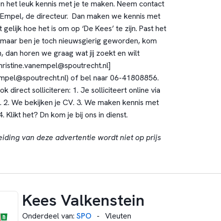
n het leuk kennis met je te maken. Neem contact
 Empel, de directeur. Dan maken we kennis met
kt gelijk hoe het is om op ‘De Kees’ te zijn. Past het
l maar ben je toch nieuwsgierig geworden, kom
 dan horen we graag wat jij zoekt en wilt
christine.vanempel@spoutrecht.nl]
nempel@spoutrecht.nl) of bel naar 06-41808856.
k direct solliciteren: 1. Je solliciteert online via
n’. 2. We bekijken je CV. 3. We maken kennis met
. Klikt het? Dn kom je bij ons in dienst.
eiding van deze advertentie wordt niet op prijs
Kees Valkenstein
Onderdeel van
:
SPO
-
Vleuten