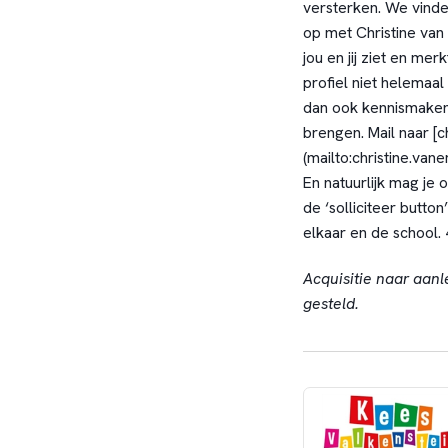
versterken. We vinde
op met Christine van
jou en jij ziet en mer
profiel niet helemaa
dan ook kennismaken,
brengen. Mail naar [
(mailto:christine.va
En natuurlijk mag je oo
de ‘solliciteer butto
elkaar en de school. 4
Acquisitie naar aanl
gesteld.