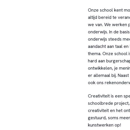
Onze school kent mooi
altijd bereid te ver
we van. We werken p
onderwijs. In de basi
onderwijs steeds meer
aandacht aan taal en 
thema. Onze school 
hard aan burgerschap
ontwikkelen, je men
er allemaal bij. Naas
ook ons rekenonderwi
Creativiteit is een sp
schoolbrede project,
creativiteit en het 
gestuurd, soms meer l
kunstwerken op!