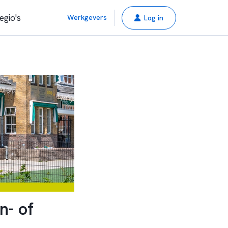
egio's
Werkgevers
Log in
n- of