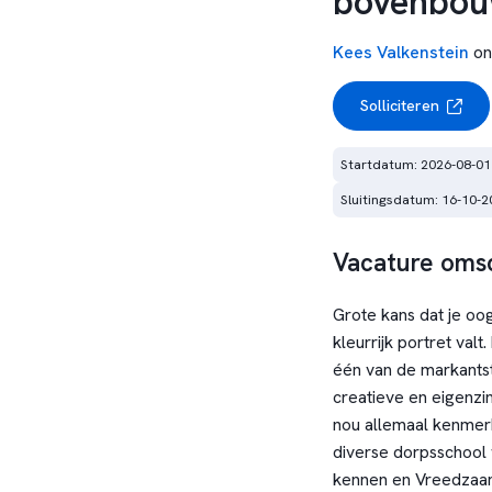
bovenbou
Kees Valkenstein
on
Solliciteren
Startdatum: 2026-08-01
Sluitingsdatum: 16-10-2
Vacature omsc
Grote kans dat je oog
kleurrijk portret val
één van de markantst
creatieve en eigenzin
nou allemaal kenmerk
diverse dorpsschool 
kennen en Vreedzaam 