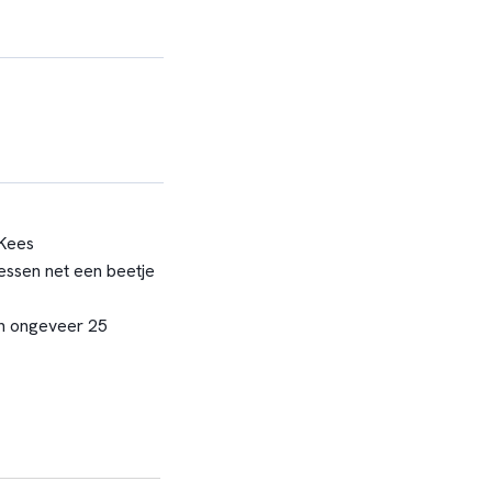
 Kees
essen net een beetje
an ongeveer 25