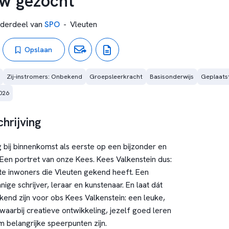
w gezocht
derdeel van
SPO
-
Vleuten
Opslaan
Zij-instromers: Onbekend
Groepsleerkracht
Basisonderwijs
Geplaatst
026
hrijving
 bij binnenkomst als eerste op een bijzonder en
t. Een portret van onze Kees. Kees Valkenstein dus:
e inwoners die Vleuten gekend heeft. Een
nige schrijver, leraar en kunstenaar. En laat dát
end zijn voor obs Kees Valkenstein: een leuke,
waarbij creatieve ontwikkeling, jezelf goed leren
belangrijke speerpunten zijn.