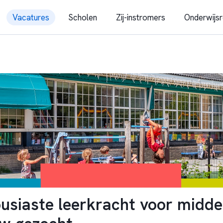
Vacatures
Scholen
Zij-instromers
Onderwijsr
usiaste leerkracht voor midde